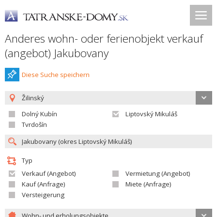
Anderes wohn- oder ferienobjekt verkauf
(angebot) Jakubovany
Diese Suche speichern
Žilinský
Dolný Kubín
Liptovský Mikuláš
Tvrdošín
Typ
Verkauf (Angebot)
Vermietung (Angebot)
Kauf (Anfrage)
Miete (Anfrage)
Versteigerung
Wohn- und erholungsobjekte