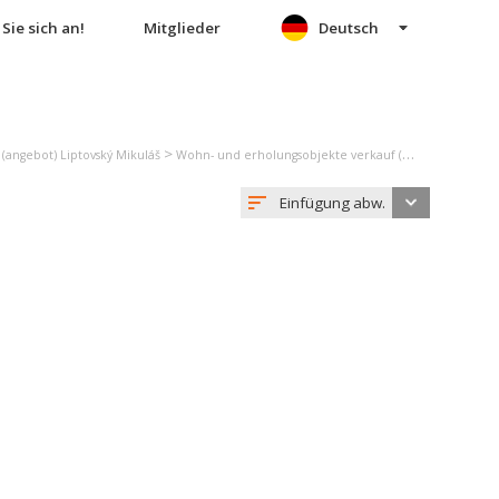
Sie sich an!
Mitglieder
Deutsch
>
(angebot) Liptovský Mikuláš
Wohn- und erholungsobjekte verkauf (angebot) Veľké Borové
Einfügung abw.