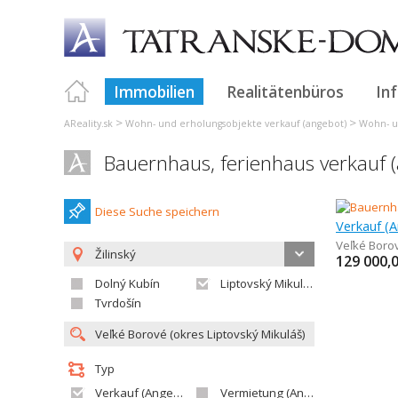
Immobilien
Realitätenbüros
In
>
>
AReality.sk
Wohn- und erholungsobjekte verkauf (angebot)
Wohn- un
Bauernhaus, ferienhaus verkauf 
Diese Suche speichern
Veľké Boro
Žilinský
129 000,
Dolný Kubín
Liptovský Mikuláš
Tvrdošín
Typ
Verkauf (Angebot)
Vermietung (Angebot)