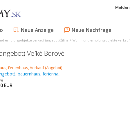
Melden 
fo
Neue Anzeige
Neue Nachfrage
>
d erholungsobjekte verkauf (angebot) Žilina
Wohn- und erholungsobjekte verkauf 
(angebot) Veľké Borové
Verkauf (Angebot), bauernhaus, ferienhaus
vé
00
EUR