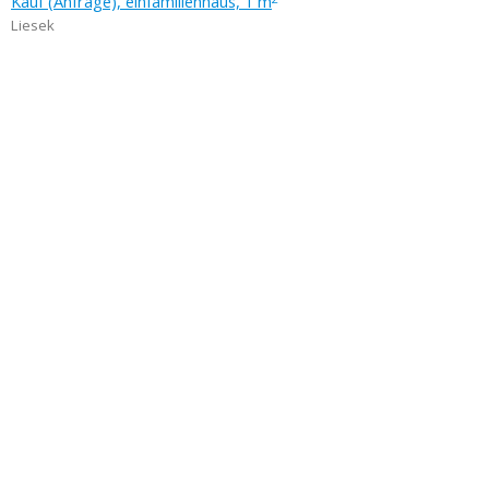
Kauf (Anfrage), einfamilienhaus, 1 m
Liesek