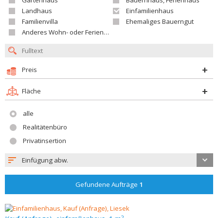
Gartenhaus
Bauernhaus, Ferienhaus
Landhaus
Einfamilienhaus
Familienvilla
Ehemaliges Bauerngut
Anderes Wohn- oder Ferienobjekt
Preis
Fläche
alle
Realitätenbüro
Privatinsertion
Einfügung abw.
Gefundene Aufträge
1
2