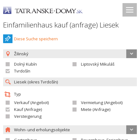
Einfamilienhaus kauf (anfrage) Liesek
Diese Suche speichern
Žilinský
Dolný Kubín
Liptovský Mikuláš
Tvrdošín
Typ
Verkauf (Angebot)
Vermietung (Angebot)
Kauf (Anfrage)
Miete (Anfrage)
Versteigerung
Wohn- und erholungsobjekte