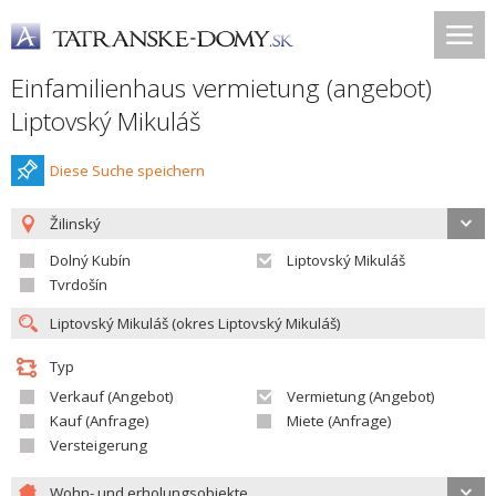
Einfamilienhaus vermietung (angebot)
Liptovský Mikuláš
Diese Suche speichern
Žilinský
Dolný Kubín
Liptovský Mikuláš
Tvrdošín
Typ
Verkauf (Angebot)
Vermietung (Angebot)
Kauf (Anfrage)
Miete (Anfrage)
Versteigerung
Wohn- und erholungsobjekte