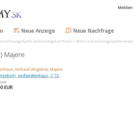
Melden 
fo
Neue Anzeige
Neue Nachfrage
>
nd erholungsobjekte verkauf (angebot) Prešov
Wohn- und erholungsobjekte verkau
t) Majere
Verkauf (Angebot), einfamilienhaus, 2 723 m
jere
00
EUR