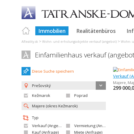
Immobilien
Realitätenbüros
In
>
>
AReality.sk
Wohn- und erholungsobjekte verkauf (angebot)
Wohn- u
Einfamilienhaus verkauf (angebo
Diese Suche speichern
Majere
,
Ma
Prešovský
299 000,
Kežmarok
Poprad
Typ
Verkauf (Angebot)
Vermietung (Angebot)
Kauf (Anfrage)
Miete (Anfrage)