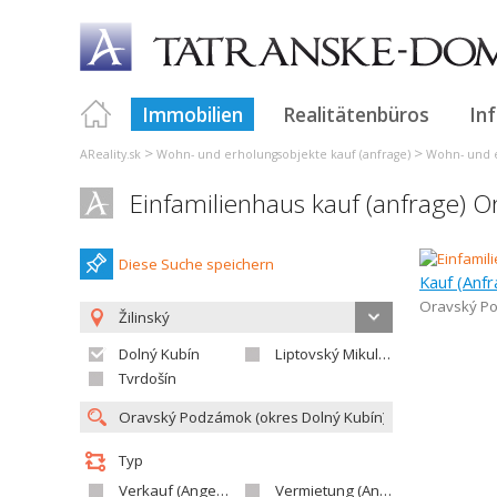
Immobilien
Realitätenbüros
In
>
>
AReality.sk
Wohn- und erholungsobjekte kauf (anfrage)
Wohn- und e
Einfamilienhaus kauf (anfrage) 
Diese Suche speichern
Kauf (Anfr
Oravský P
Žilinský
Dolný Kubín
Liptovský Mikuláš
Tvrdošín
Typ
Verkauf (Angebot)
Vermietung (Angebot)