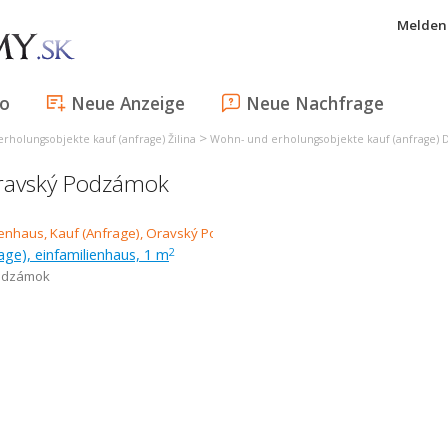
Melden 
fo
Neue Anzeige
Neue Nachfrage
>
rholungsobjekte kauf (anfrage) Žilina
Wohn- und erholungsobjekte kauf (anfrage) 
Oravský Podzámok
age), einfamilienhaus, 1 m
2
odzámok