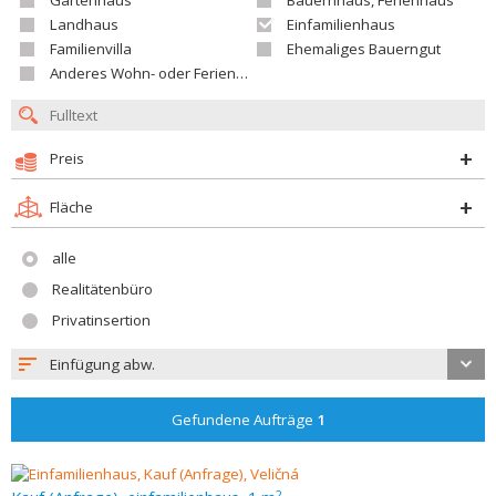
Gartenhaus
Bauernhaus, Ferienhaus
Landhaus
Einfamilienhaus
Familienvilla
Ehemaliges Bauerngut
Anderes Wohn- oder Ferienobjekt
Preis
Fläche
alle
Realitätenbüro
Privatinsertion
Einfügung abw.
Gefundene Aufträge
1
2