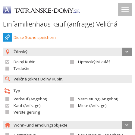
Einfamilienhaus kauf (anfrage) Veličná
Diese Suche speichern
Žilinský
Dolný Kubín
Liptovský Mikuláš
Tvrdošín
Typ
Verkauf (Angebot)
Vermietung (Angebot)
Kauf (Anfrage)
Miete (Anfrage)
Versteigerung
Wohn- und erholungsobjekte