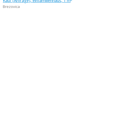
Kauf (Anfrage), einfamilienhaus, 1 m
Brezovica