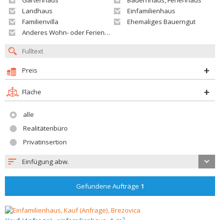
Gartenhaus
Bauernhaus, Ferienhaus
Landhaus
Einfamilienhaus
Familienvilla
Ehemaliges Bauerngut
Anderes Wohn- oder Ferienobjekt
Preis
Fläche
alle
Realitätenbüro
Privatinsertion
Einfügung abw.
Gefundene Aufträge
1
2