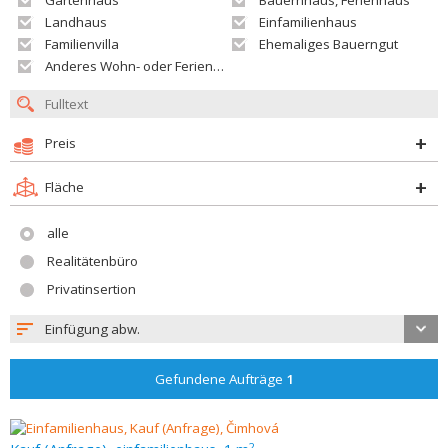
Gartenhaus
Bauernhaus, Ferienhaus
Landhaus
Einfamilienhaus
Familienvilla
Ehemaliges Bauerngut
Anderes Wohn- oder Ferienobjekt
Preis
Fläche
alle
Realitätenbüro
Privatinsertion
Einfügung abw.
Gefundene Aufträge
1
2