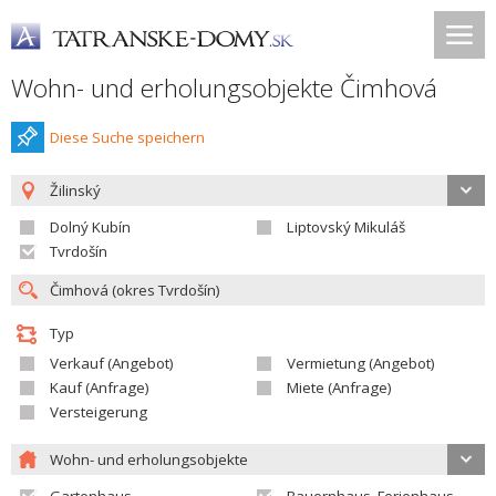
Wohn- und erholungsobjekte Čimhová
Diese Suche speichern
Žilinský
Dolný Kubín
Liptovský Mikuláš
Tvrdošín
Typ
Verkauf (Angebot)
Vermietung (Angebot)
Kauf (Anfrage)
Miete (Anfrage)
Versteigerung
Wohn- und erholungsobjekte