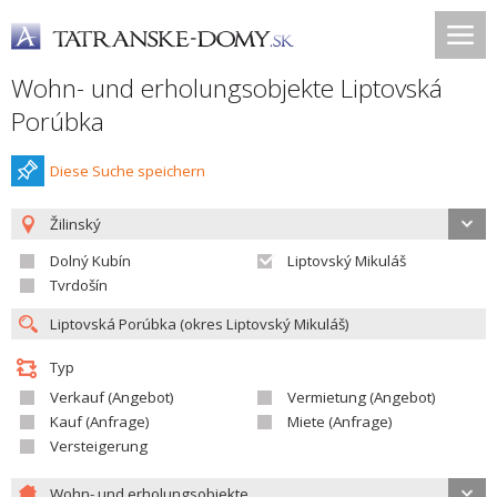
Wohn- und erholungsobjekte Liptovská
Porúbka
Diese Suche speichern
Žilinský
Dolný Kubín
Liptovský Mikuláš
Tvrdošín
Typ
Verkauf (Angebot)
Vermietung (Angebot)
Kauf (Anfrage)
Miete (Anfrage)
Versteigerung
Wohn- und erholungsobjekte