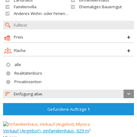
Landhaus
Einfamilienhaus
Familienvilla
Ehemaliges Bauerngut
Anderes Wohn- oder Ferienobjekt
Preis
Fläche
alle
Realitätenbüro
Privatinsertion
Einfügung abw.
Gefundene Aufträge
1
Verkauf (Angebot), einfamilienhaus, 629 m
2