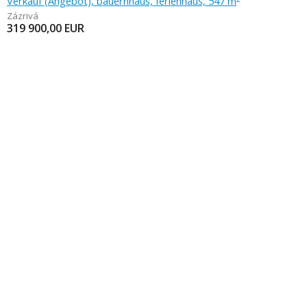
Verkauf (Angebot), bauernhaus, ferienhaus, 547 m
Zázrivá
319 900,00
EUR