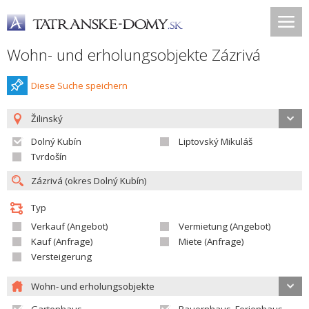
Wohn- und erholungsobjekte Zázrivá
Diese Suche speichern
Žilinský
Dolný Kubín
Liptovský Mikuláš
Tvrdošín
Typ
Verkauf (Angebot)
Vermietung (Angebot)
Kauf (Anfrage)
Miete (Anfrage)
Versteigerung
Wohn- und erholungsobjekte