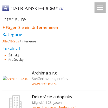
Interieure
+ Fügen Sie ein Unternehmen
Kategorie
Alle
/
Büros
/
Interieure
Lokalität
Žilinský
Prešovský
Archima s.r.o.
Štefánikova 24, Prešov
www.archima.sk
Dekorácie a doplnky
Mlynská 173, Jasenie
www.dekoracie-doplnky.sk/