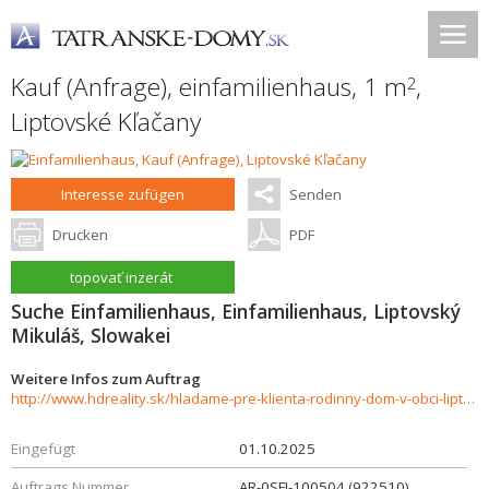
Kauf (Anfrage), einfamilienhaus, 1 m
,
2
Liptovské Kľačany
Interesse zufügen
Senden
Drucken
PDF
topovať inzerát
Suche Einfamilienhaus, Einfamilienhaus, Liptovský
Mikuláš, Slowakei
Weitere Infos zum Auftrag
http://www.hdreality.sk/hladame-pre-klienta-rodinny-dom-v-obci-liptovske-klacany-937316
Eingefügt
01.10.2025
Auftrags Nummer
AR-0SFI-100504 (922510)